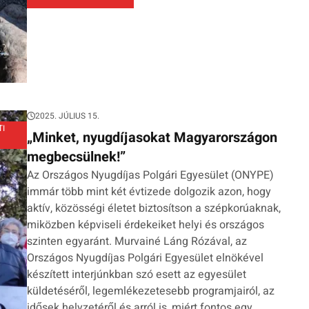
2025. JÚLIUS 15.
TI
„Minket, nyugdíjasokat Magyarországon
megbecsülnek!”
Az Országos Nyugdíjas Polgári Egyesület (ONYPE)
immár több mint két évtizede dolgozik azon, hogy
aktív, közösségi életet biztosítson a szépkorúaknak,
miközben képviseli érdekeiket helyi és országos
szinten egyaránt. Murvainé Láng Rózával, az
Országos Nyugdíjas Polgári Egyesület elnökével
készített interjúnkban szó esett az egyesület
küldetéséről, legemlékezetesebb programjairól, az
idősek helyzetéről és arról is, miért fontos egy