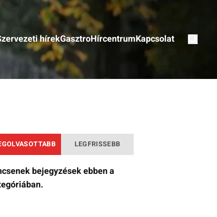
Szervezeti hírek
Gasztro
Hírcentrum
Kapcsolat
EGOLVASOTTABB
LEGFRISSEBB
ncsenek bejegyzések ebben a
tegóriában.