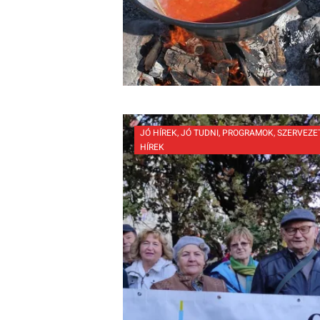
JÓ HÍREK
,
JÓ TUDNI
,
PROGRAMOK
,
SZERVEZE
HÍREK