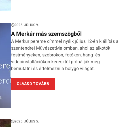
2025. JÚLIUS 9.
A Merkúr más szemszögből
A Merkúr pereme címmel nyílik július 12-én kiállítás a
szentendrei MűvészetMalomban, ahol az alkotók
festményeken, szobrokon, fotókon, hang- és
videóinstallációkon keresztül próbálják meg
bemutatni és értelmezni a bolygó világát.
OLVASD TOVÁBB
2025. JÚLIUS 5.