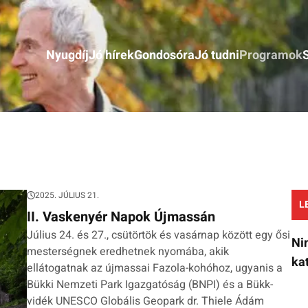
Nyugdíj
Jó hírek
Gondosóra
Jó tudni
Programok
2025. JÚLIUS 21.
L
II. Vaskenyér Napok Újmassán
Július 24. és 27., csütörtök és vasárnap között egy ősi
Ni
mesterségnek eredhetnek nyomába, akik
ka
ellátogatnak az újmassai Fazola-kohóhoz, ugyanis a
Bükki Nemzeti Park Igazgatóság (BNPI) és a Bükk-
vidék UNESCO Globális Geopark dr. Thiele Ádám