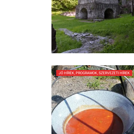
JÓ HÍREK
,
PROGRAMOK
,
SZERVEZETI HÍREK