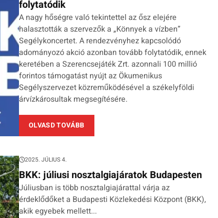
folytatódik
A nagy hőségre való tekintettel az ősz elejére
halasztották a szervezők a „Könnyek a vízben”
Segélykoncertet. A rendezvényhez kapcsolódó
adományozó akció azonban tovább folytatódik, ennek
keretében a Szerencsejáték Zrt. azonnali 100 millió
forintos támogatást nyújt az Ökumenikus
Segélyszervezet közreműködésével a székelyföldi
árvízkárosultak megsegítésére.
OLVASD TOVÁBB
2025. JÚLIUS 4.
BKK: júliusi nosztalgiajáratok Budapesten
Júliusban is több nosztalgiajárattal várja az
érdeklődőket a Budapesti Közlekedési Központ (BKK),
akik egyebek mellett...