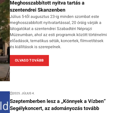
Meghosszabbított nyitva tartás a
szentendrei Skanzenben
Július 5-től augusztus 23-ig minden szombat este
meghosszabbított nyitvatartással, 20 óráig várják a
látogatókat a szentendrei Szabadtéri Néprajzi
Múzeumban, ahol az esti programok között történelmi
előadások, tematikus séták, koncertek, filmvetítések
és kiállítások is szerepelnek.
OLVASD TOVÁBB
2025. JÚLIUS 4.
Szeptemberben lesz a „Könnyek a Vízben”
Segélykoncert, az adományozás tovább