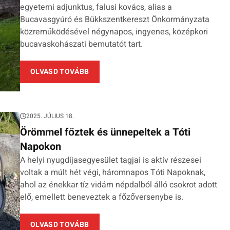
egyetemi adjunktus, falusi kovács, alias a
Bucavasgyúró és Bükkszentkereszt Önkormányzata
közreműködésével négynapos, ingyenes, középkori
bucavaskohászati bemutatót tart.
OLVASD TOVÁBB
2025. JÚLIUS 18.
Örömmel főztek és ünnepeltek a Tóti
Napokon
A helyi nyugdíjasegyesület tagjai is aktív részesei
voltak a múlt hét végi, háromnapos Tóti Napoknak,
ahol az énekkar tíz vidám népdalból álló csokrot adott
elő, emellett beneveztek a főzőversenybe is.
OLVASD TOVÁBB