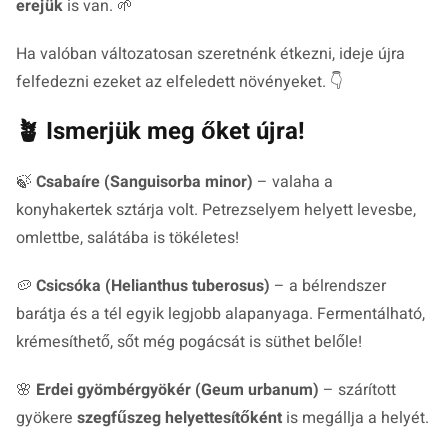
erejük
is van. 🌱
Ha valóban változatosan szeretnénk étkezni, ideje újra
felfedezni ezeket az elfeledett növényeket. 👇
🪴 Ismerjük meg őket újra!
🍃
Csabaíre (Sanguisorba minor)
– valaha a
konyhakertek sztárja volt. Petrezselyem helyett levesbe,
omlettbe, salátába is tökéletes!
🥔
Csicsóka (Helianthus tuberosus)
– a bélrendszer
barátja és a tél egyik legjobb alapanyaga. Fermentálható,
krémesíthető, sőt még pogácsát is süthet belőle!
🌸
Erdei gyömbérgyökér (Geum urbanum)
– szárított
gyökere
szegfűszeg helyettesítőként
is megállja a helyét.