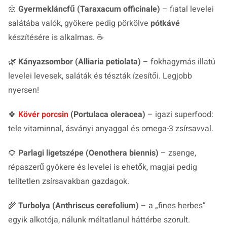
🌼
Gyermekláncfű (Taraxacum officinale)
– fiatal levelei
salátába valók, gyökere pedig pörkölve
pótkávé
készítésére is alkalmas. ☕
🌿
Kányazsombor (Alliaria petiolata)
– fokhagymás illatú
levelei levesek, saláták és tészták ízesítői. Legjobb
nyersen!
🍀
Kövér porcsin
(Portulaca oleracea)
– igazi
superfood
:
tele vitaminnal, ásványi anyaggal és omega-3 zsírsavval.
🌻
Parlagi ligetszépe (Oenothera biennis)
– zsenge,
répaszerű gyökere és levelei is ehetők, magjai pedig
telítetlen zsírsavakban gazdagok.
🌾
Turbolya (Anthriscus cerefolium)
– a „fines herbes”
egyik alkotója, nálunk méltatlanul háttérbe szorult.