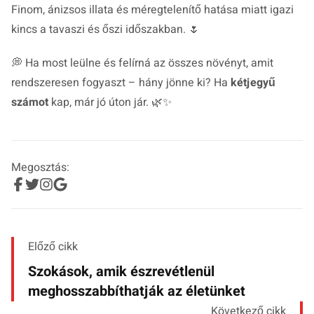
Finom, ánizsos illata és méregtelenítő hatása miatt igazi
kincs a tavaszi és őszi időszakban. 🌷
💭
Ha most leülne és felírná az összes növényt, amit
rendszeresen fogyaszt – hány jönne ki?
Ha
kétjegyű
számot
kap, már jó úton jár. 🌿✨
Megosztás:
Előző cikk
Szokások, amik észrevétlenül
meghosszabbíthatják az életünket
Következő cikk