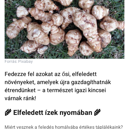
Forrás: Pixabay
Fedezze fel azokat az ősi, elfeledett
növényeket, amelyek újra gazdagíthatnák
étrendünket – a természet igazi kincsei
várnak ránk!
🌾 Elfeledett ízek nyomában 🌾
Miért vesznek a feledés homályába értékes táplálékaink?