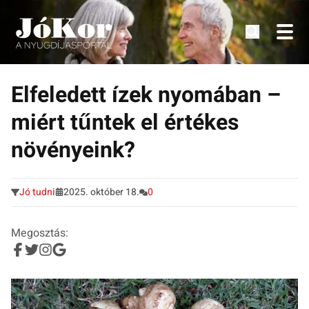
Tudnivalók, érdekességek idősek számára.
Tovább
a
Elfeledett ízek nyomában –
tartalomra
miért tűntek el értékes
növényeink?
Jó tudni
2025. október 18.
0
Megosztás: