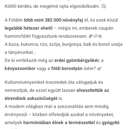
Költői kérdés, de megérné rajta elgondolkodni. 🤔
A Földön
több mint 382 000 növényfaj
él, és ezek közül
legalább hétezer ehető
– mégis mi, emberek csupán
harmincfélét fogyasztunk rendszeresen. 🌽🥔🍚
A búza, kukorica, rizs, szója, burgonya, bab és borsó uralja
a tányérunkat…
De ki emlékszik még az
erdei gyömbérgyökér
, a
kányazsombor
vagy a
földi borostyán
ízére? 🌿
Kultúrnövényeinket évezredek óta válogatjuk és
nemesítjük, de ezzel együtt lassan
elveszítettük az
étrendünk sokszínűségét
is.
A modern világban már a szezonalitás sem mindig
érvényesül – közben elfeledjük azokat a növényeket,
amelyek
harmóniában élnek a természettel
és
gyógyító