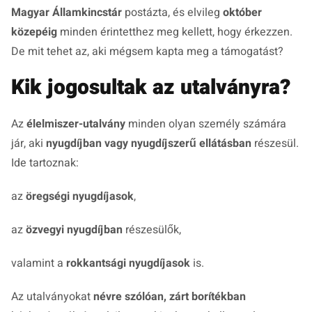
Magyar Államkincstár
postázta, és elvileg
október
közepéig
minden érintetthez meg kellett, hogy érkezzen.
De mit tehet az, aki mégsem kapta meg a támogatást?
Kik jogosultak az utalványra?
Az
élelmiszer-utalvány
minden olyan személy számára
jár, aki
nyugdíjban vagy nyugdíjszerű ellátásban
részesül.
Ide tartoznak:
az
öregségi nyugdíjasok
,
az
özvegyi nyugdíjban
részesülők,
valamint a
rokkantsági nyugdíjasok
is.
Az utalványokat
névre szólóan, zárt borítékban