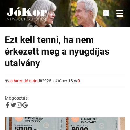
Tudnivalók, érdekességek idősek számára.
Tovább
a
Ezt kell tenni, ha nem
tartalomra
érkezett meg a nyugdíjas
utalvány
Jó hírek
,
Jó tudni
2025. október 18.
0
Megosztás: