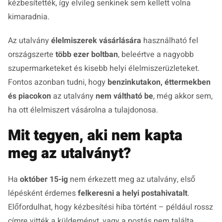
kézbesítették, így elvileg senkinek sem kellett volna
kimaradnia.
Az utalvány
élelmiszerek vásárlására
használható fel
országszerte
több ezer boltban
, beleértve a nagyobb
szupermarketeket és kisebb helyi élelmiszerüzleteket.
Fontos azonban tudni, hogy
benzinkutakon, éttermekben
és piacokon
az utalvány
nem váltható be
, még akkor sem,
ha ott élelmiszert vásárolna a tulajdonosa.
Mit tegyen, aki nem kapta
meg az utalványt?
Ha
október 15-ig
nem érkezett meg az utalvány, első
lépésként érdemes
felkeresni a helyi postahivatalt
.
Előfordulhat, hogy kézbesítési hiba történt – például rossz
címre vitték a küldeményt, vagy a postás nem találta