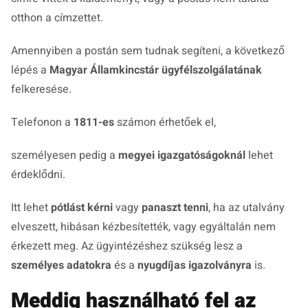
otthon a címzettet.
Amennyiben a postán sem tudnak segíteni, a következő
lépés a
Magyar Államkincstár ügyfélszolgálatának
felkeresése.
Telefonon a
1811-es
számon érhetőek el,
személyesen pedig a
megyei igazgatóságoknál
lehet
érdeklődni.
Itt lehet
pótlást kérni
vagy
panaszt tenni
, ha az utalvány
elveszett, hibásan kézbesítették, vagy egyáltalán nem
érkezett meg. Az ügyintézéshez szükség lesz a
személyes adatokra
és a
nyugdíjas igazolványra
is.
Meddig használható fel az