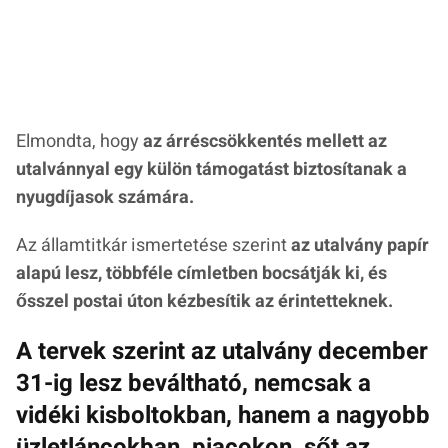
Elmondta, hogy
az árréscsökkentés mellett az
utalvánnyal egy külön támogatást biztosítanak a
nyugdíjasok számára.
Az államtitkár ismertetése szerint
az utalvány papír
alapú lesz, többféle címletben bocsátják ki, és
ősszel postai úton kézbesítik az érintetteknek.
A tervek szerint az utalvány december
31-ig lesz beváltható, nemcsak a
vidéki kisboltokban, hanem a nagyobb
üzletláncokban, piacokon, sőt az