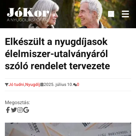
Tudnivalók, érdekességek idősek számára.
Tovább
a
Elkészült a nyugdíjasok
tartalomra
élelmiszer-utalványáról
szóló rendelet tervezete
Jó tudni
,
Nyugdíj
2025. július 10.
0
Megosztás: