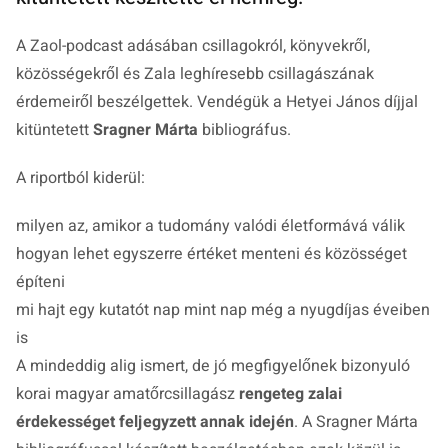
A Zaol-podcast adásában csillagokról, könyvekről,
közösségekről és Zala leghíresebb csillagászának
érdemeiről beszélgettek. Vendégük a Hetyei János díjjal
kitüntetett
Sragner Márta
bibliográfus.
A riportból kiderül:
milyen az, amikor a tudomány valódi életformává válik
hogyan lehet egyszerre értéket menteni és közösséget
építeni
mi hajt egy kutatót nap mint nap még a nyugdíjas éveiben
is
A mindeddig alig ismert, de jó megfigyelőnek bizonyuló
korai magyar amatőrcsillagász
rengeteg zalai
érdekességet feljegyzett annak idején
. A Sragner Márta