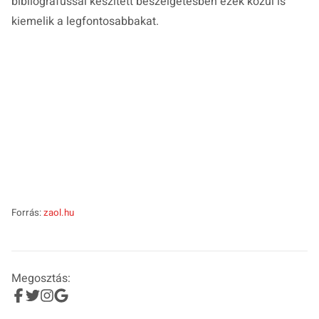
bibliográfussal készített beszélgetésben ezek közül is
kiemelik a legfontosabbakat.
Forrás:
zaol.hu
Megosztás: