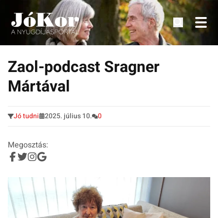
Tudnivalók, érdekességek idősek számára.
Tovább
a
Zaol-podcast Sragner
tartalomra
Mártával
Jó tudni
2025. július 10.
0
Megosztás: