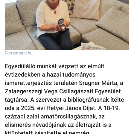
Forrás: zaol.hu
Egyedülálló munkát végzett az elmúlt
évtizedekben a hazai tudományos
ismeretterjesztés területén Sragner Márta, a
Zalaegerszegi Vega Csillagászati Egyesület
tagtársa. A szervezet a bibliográfusnak ítélte
oda a 2025. évi Hetyei János Díjat. A 18-19.
századi zalai amatőrcsillagásznak, az
elismerés névadójának az életrajzát is a
kitüntetett készítette el nemrég.