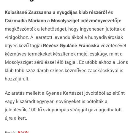
Kolositsné Zsuzsanna a nyugdíjas klub részéről
és
Csizmadia Mariann
a Mosolysziget intézményvezetője
megköszönték a lehetőséget, hogy ingyenesen jutottak a
virágokhoz. A learatott levendulákból a hunyadivárosiak
ügyes kezű tagjai
Révész Gyuláné Franciska
vezetésével
kézműves termékeket készítenek majd, csakúgy, mint a
Mosolysziget sérüléssel élő tagjai. Ez utóbbiakhoz a Lions
klub több száz darab színes kézműves zacskócskával is
hozzájárult.
Az aratás mellett a Gyenes Kertészet jóvoltából az eltűnt
vagy kiszáradt egynyári növényeket is pótolták a
jelenlévők, 100 tő színpompás virággal gazdagodhatott
újra a kert.
Forrás:
BAON