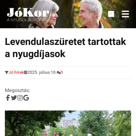
Tudnivalók, érdekességek idősek számára.
Tovább
a
Levendulaszüretet tartottak
tartalomra
a nyugdíjasok
Jó hírek
2025. július 10.
0
Megosztás: