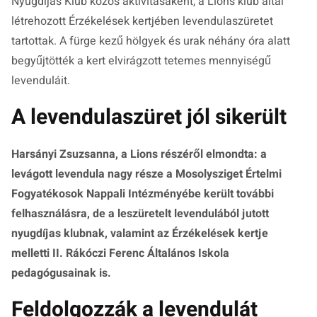
Nyugdíjas Klub közös aktivitásaként, a Lions klub által
létrehozott Érzékelések kertjében levendulaszüretet
tartottak. A fürge kezű hölgyek és urak néhány óra alatt
begyűjtötték a kert elvirágzott tetemes mennyiségű
levenduláit.
A levendulaszüret jól sikerült
Harsányi Zsuzsanna, a Lions részéről elmondta: a
levágott levendula nagy része a Mosolysziget Értelmi
Fogyatékosok Nappali Intézményébe került további
felhasználásra, de a leszüretelt levendulából jutott
nyugdíjas klubnak, valamint az Érzékelések kertje
melletti II. Rákóczi Ferenc Általános Iskola
pedagógusainak is.
Feldolgozzák a levendulát