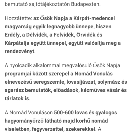
bemutató sajtótájékoztatón Budapesten.
Hozzátette:
az Ősök Napja a Kárpát-medencei
magyarság egyik legnagyobb ünnepe, hiszen
Erdély, a Délvidék, a Felvidék, Őrvidék és
Kárpátalja együtt ünnepel, együtt valósítja meg a
rendezvényt
.
A nyolcadik alkalommal megvalósuló Ősök Napja
programjai között szerepel a Nomád Vonulás
elnevezésű seregszemle, lovasíjászat, solymász és
agarász bemutatók, előadások, kézműves vásár és
tárlatok is
.
A Nomád Vonuláson
500-600 lovas és gyalogos
hagyományőrző látható majd korhű nomád
viseletben, fegyverzettel, szekerekkel
. A