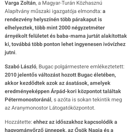
Varga Zoltán
, a Magyar-Turán Közhasznú
Alapítvány műszaki igazgatója elmondta:
a
rendezvény helyszínén több párakaput is
elhelyeztek, több mint 2000 négyzetméter
árnyékolt felületet és baba-mama jurtát alakítottak
ki, továbbá több ponton lehet ingyenesen ivóvízhez
jutni
.
Szabó László
, Bugac polgármestere emlékeztetett:
2010 jelentős változást hozott Bugac életében,
akkor kezdődtek azok az ásatások, amelyek
eredményeképpen Árpád-kori központot találtak
Pétermonostoránál
, s azóta is sokan tekintik meg
az Aranymonostor Látogatóközpontot.
Hozzátette:
ehhez az időszakhoz kapcsolódik a
hagyományőrző ünnepek, az Ősök Napja és a