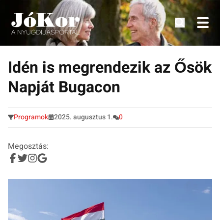
Tudnivalók, érdekességek idősek számára.
Tovább
a
Idén is megrendezik az Ősök
tartalomra
Napját Bugacon
Programok
2025. augusztus 1.
0
Megosztás: