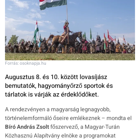
Forrás: osoknapja.hu
Augusztus 8. és 10. között lovasíjász
bemutatók, hagyományőrző sportok és
tárlatok is várják az érdeklődőket.
A rendezvényen a magyarság legnagyobb,
történelemformáló őseire emlékeznek – mondta el
Bíró András Zsolt
főszervező, a Magyar-Turán
Közhasznú Alapítvány elnöke a programokat