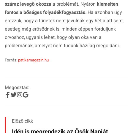
száraz levegő okozza
a problémát. Nyáron
kiemelten
fontos a bőséges folyadékfogyasztás
. Ha azonban úgy
érezzük, hogy a tünetek nem javulnak egy hét alatt sem,
esetleg még erősödnek is, mindenképpen forduljunk
orvoshoz, ugyanis lehet, hogy olyan oka van a
problémának, amelyet nem tudunk házilag megoldani.
Forrás:
patikamagazin.hu
Megosztás:
Előző cikk
Idén is megrendezik az Ősök Napját