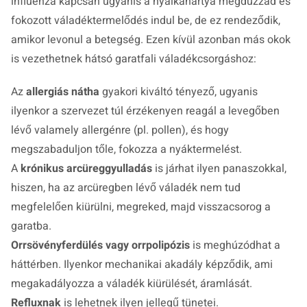
influenza kapcsán ugyanis a nyálkahártya megduzzad és
fokozott váladéktermelődés indul be, de ez rendeződik,
amikor levonul a betegség. Ezen kívül azonban más okok
is vezethetnek hátsó garatfali váladékcsorgáshoz:
Az
allergiás nátha
gyakori kiváltó tényező, ugyanis
ilyenkor a szervezet túl érzékenyen reagál a levegőben
lévő valamely allergénre (pl. pollen), és hogy
megszabaduljon tőle, fokozza a nyáktermelést.
A
krónikus arcüreggyulladás
is járhat ilyen panaszokkal,
hiszen, ha az arcüregben lévő váladék nem tud
megfelelően kiürülni, megreked, majd visszacsorog a
garatba.
Orrsövényferdülés vagy orrpolipózis
is meghúzódhat a
háttérben. Ilyenkor mechanikai akadály képződik, ami
megakadályozza a váladék kiürülését, áramlását.
Refluxnak
is lehetnek ilyen jellegű tünetei.