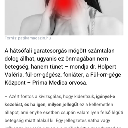
Forrás: patikamagazin.hu
A hátsófali garatcsorgás mögött számtalan
dolog állhat, ugyanis ez önmagában nem
betegség, hanem tünet – mondja dr. Holpert
Valéria, fül-orr-gégész, foniáter, a Fül-orr-gége
Központ – Prima Medica orvosa.
– Azért fontos a kivizsgálás, hogy kiderítsük,
igényel-e
kezelést, és ha igen, milyen jellegűt
ez a kellemetlen
állapot, ami enyhe esetben csupán valamilyen felső légúti
betegség miatt alakul ki. Egy jellegzetes nátha vagy