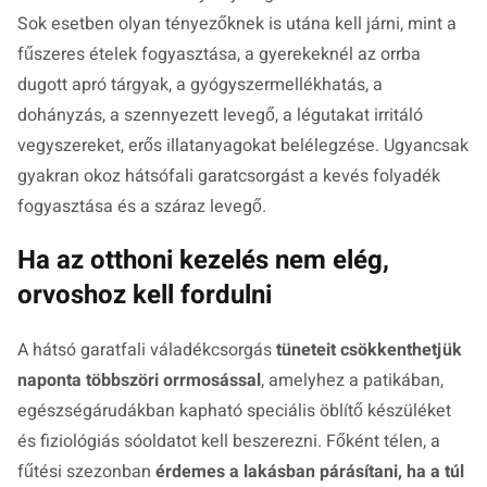
Sok esetben olyan tényezőknek is utána kell járni, mint a
fűszeres ételek fogyasztása, a gyerekeknél az orrba
dugott apró tárgyak, a gyógyszermellékhatás, a
dohányzás, a szennyezett levegő, a légutakat irritáló
vegyszereket, erős illatanyagokat belélegzése. Ugyancsak
gyakran okoz hátsófali garatcsorgást a kevés folyadék
fogyasztása és a száraz levegő.
Ha az otthoni kezelés nem elég,
orvoshoz kell fordulni
A hátsó garatfali váladékcsorgás
tüneteit csökkenthetjük
naponta többszöri orrmosással
, amelyhez a patikában,
egészségárudákban kapható speciális öblítő készüléket
és fiziológiás sóoldatot kell beszerezni. Főként télen, a
fűtési szezonban
érdemes a lakásban párásítani, ha a túl