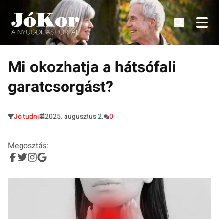
Tudnivalók, érdekességek idősek számára.
Tovább
a
Mi okozhatja a hátsófali
tartalomra
garatcsorgást?
Jó tudni
2025. augusztus 2.
0
Megosztás: