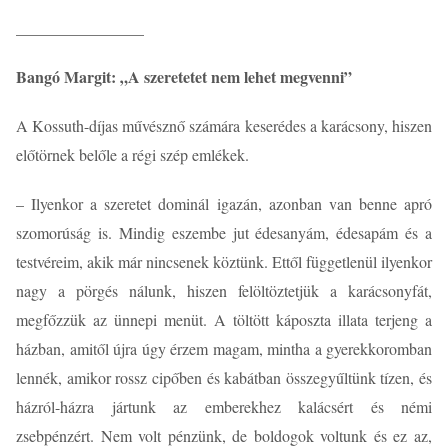
________________
Bangó Margit: „A szeretetet nem lehet megvenni”
A Kossuth-díjas művésznő számára keserédes a karácsony, hiszen
előtörnek belőle a régi szép emlékek.
– Ilyenkor a szeretet dominál igazán, azonban van benne apró
szomorúság is. Mindig eszembe jut édesanyám, édesapám és a
testvéreim, akik már nincsenek köztünk. Ettől függetlenül ilyenkor
nagy a pörgés nálunk, hiszen felöltöztetjük a karácsonyfát,
megfőzzük az ünnepi menüt. A töltött káposzta illata terjeng a
házban, amitől újra úgy érzem magam, mintha a gyerekkoromban
lennék, amikor rossz cipőben és kabátban összegyűltünk tízen, és
házról-házra jártunk az emberekhez kalácsért és némi
zsebpénzért. Nem volt pénzünk, de boldogok voltunk és ez az,