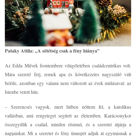
Pataky Attila: „A sötétség csak a fény hiánya”
Az Edda Művek frontembere világéletében családcentrikus volt.
Mára szerető férj, remek apa és következetes nagyszülő vált
belőle, azonban egy valami nem változott az évek múlásával:
az
Istenbe vetett hite.
– Szerencsés vagyok, mert hitben nőttem fel, a katolikus
vallásban, ami rengeteget segített az életemben. Karácsonykor
összegyűlik a család, minden elsimul, és a szeretet átjárja a
napjainkat. Mi a szeretet és fény ünnepét adjuk át egymásnak a