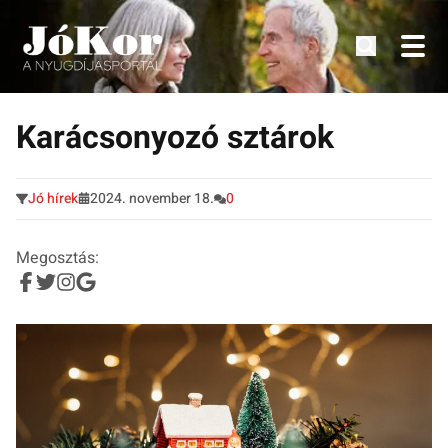
Tudnivalók, érdekességek idősek számára.
Tovább
a
Karácsonyozó sztárok
tartalomra
Jó hírek
2024. november 18.
0
Megosztás: