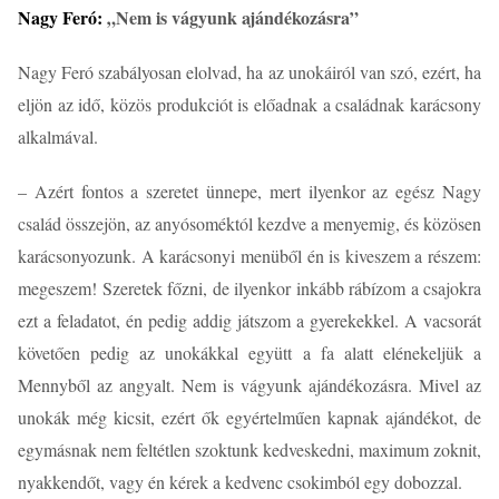
Nagy Feró:
„Nem is vágyunk ajándékozásra”
Nagy Feró szabályosan elolvad, ha az unokáiról van szó, ezért, ha
eljön az idő, közös produkciót is előadnak a családnak karácsony
alkalmával.
– Azért fontos a szeretet ünnepe, mert ilyenkor az egész Nagy
család összejön, az anyósoméktól kezdve a menyemig, és közösen
karácsonyozunk. A karácsonyi menüből én is kiveszem a részem:
megeszem! Szeretek főzni, de ilyenkor inkább rábízom a csajokra
ezt a feladatot, én pedig addig játszom a gyerekekkel. A vacsorát
követően pedig az unokákkal együtt a fa alatt elénekeljük a
Mennyből az angyalt. Nem is vágyunk ajándékozásra. Mivel az
unokák még kicsit, ezért ők egyértelműen kapnak ajándékot, de
egymásnak nem feltétlen szoktunk kedveskedni, maximum zoknit,
nyakkendőt, vagy én kérek a kedvenc csokimból egy dobozzal.