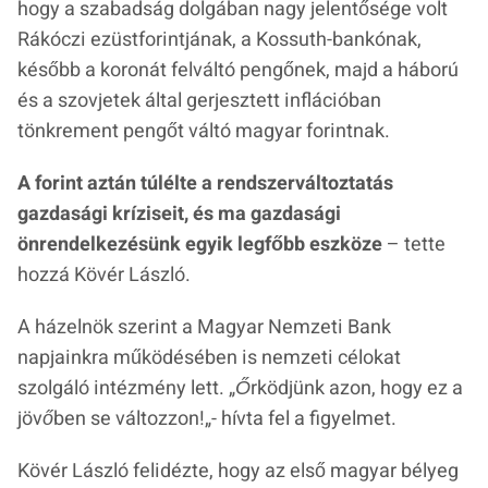
hogy a szabadság dolgában nagy jelentősége volt
Rákóczi ezüstforintjának, a Kossuth-bankónak,
később a koronát felváltó pengőnek, majd a háború
és a szovjetek által gerjesztett inflációban
tönkrement pengőt váltó magyar forintnak.
A forint aztán túlélte a rendszerváltoztatás
gazdasági kríziseit, és ma gazdasági
önrendelkezésünk egyik legfőbb eszköze
– tette
hozzá Kövér László.
A házelnök szerint a Magyar Nemzeti Bank
napjainkra működésében is nemzeti célokat
szolgáló intézmény lett. „
Őrködjünk azon, hogy ez a
jövőben se változzon!
„- hívta fel a figyelmet.
Kövér László felidézte, hogy az első magyar bélyeg