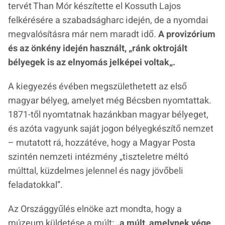
tervét Than Mór készítette el Kossuth Lajos
felkérésére a szabadságharc idején, de a nyomdai
megvalósításra már nem maradt idő.
A provizórium
és az önkény idején használt, „
ránk oktrojált
bélyegek is az elnyomás jelképei voltak
„.
A kiegyezés évében megszülethetett az első
magyar bélyeg, amelyet még Bécsben nyomtattak.
1871-től nyomtatnak hazánkban magyar bélyeget,
és azóta vagyunk saját jogon bélyegkészítő nemzet
– mutatott rá, hozzátéve, hogy a Magyar Posta
szintén nemzeti intézmény „tiszteletre méltó
múlttal, küzdelmes jelennel és nagy jövőbeli
feladatokkal”.
Az Országgyűlés elnöke azt mondta, hogy a
múzeum küldetése a múlt:
„
a múlt, amelynek vége