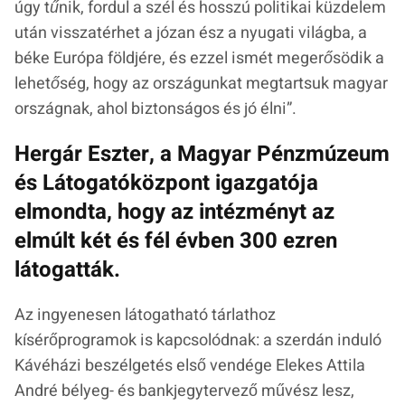
úgy tűnik, fordul a szél és hosszú politikai küzdelem
után visszatérhet a józan ész a nyugati világba, a
béke Európa földjére, és ezzel ismét megerősödik a
lehetőség, hogy az országunkat megtartsuk magyar
országnak, ahol biztonságos és jó élni”
.
Hergár Eszter, a Magyar Pénzmúzeum
és Látogatóközpont igazgatója
elmondta, hogy az intézményt az
elmúlt két és fél évben 300 ezren
látogatták.
Az ingyenesen látogatható tárlathoz
kísérőprogramok is kapcsolódnak: a szerdán induló
Kávéházi beszélgetés első vendége Elekes Attila
André bélyeg- és bankjegytervező művész lesz,