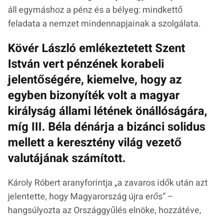
áll egymáshoz a pénz és a bélyeg: mindkettő
feladata a nemzet mindennapjainak a szolgálata.
Kövér László emlékeztetett Szent
István vert pénzének korabeli
jelentőségére, kiemelve, hogy az
egyben bizonyíték volt a magyar
királyság állami létének önállóságára,
míg III. Béla dénárja a bizánci solidus
mellett a keresztény világ vezető
valutájának számított.
Károly Róbert aranyforintja „
a zavaros idők után azt
jelentette, hogy Magyarország újra erős
” –
hangsúlyozta az Országgyűlés elnöke, hozzátéve,