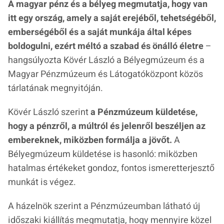
A magyar pénz és a bélyeg megmutatja, hogy van
itt egy ország, amely a saját erejéből, tehetségéből,
emberségéből és a saját munkája által képes
boldogulni, ezért méltó a szabad és önálló életre
–
hangsúlyozta Kövér László a Bélyegmúzeum és a
Magyar Pénzmúzeum és Látogatóközpont közös
tárlatának megnyitóján.
Kövér László szerint
a Pénzmúzeum küldetése,
hogy a pénzről, a múltról és jelenről beszéljen az
embereknek, miközben formálja a jövőt.
A
Bélyegmúzeum küldetése is hasonló: miközben
hatalmas értékeket gondoz, fontos ismeretterjesztő
munkát is végez.
A házelnök szerint a Pénzmúzeumban látható új
időszaki kiállítás megmutatja, hogy mennyire közel