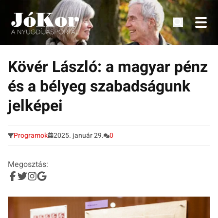
Tudnivalók, érdekességek idősek számára.
Tovább
a
Kövér László: a magyar pénz
tartalomra
és a bélyeg szabadságunk
jelképei
Programok
2025. január 29.
0
Megosztás: