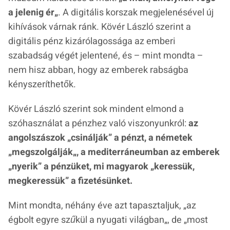
a jelenig ér
„
. A digitális korszak megjelenésével új
kihívások várnak ránk. Kövér László szerint a
digitális pénz kizárólagossága az emberi
szabadság végét jelentené, és – mint mondta –
nem hisz abban, hogy az emberek rabságba
kényszeríthetők.
Kövér László szerint sok mindent elmond a
szóhasználat a pénzhez való viszonyunkról:
az
angolszászok „
csinálják”
a pénzt, a németek
„
megszolgálják
„, a mediterráneumban az emberek
„
nyerik
” a pénzüket, mi magyarok „
keressük,
megkeressük
” a fizetésünket.
Mint mondta, néhány éve azt tapasztaljuk, „
az
égbolt egyre szűkül a nyugati világban
„, de „
most