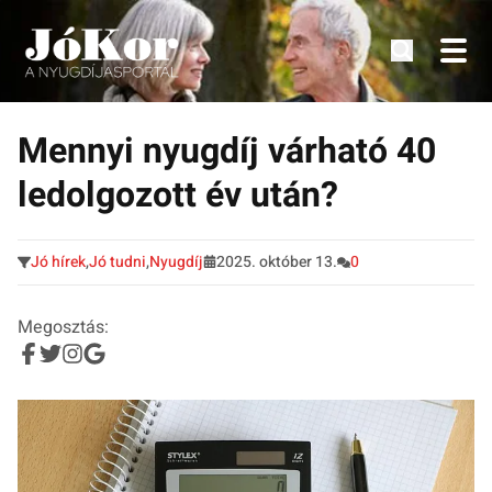
Tudnivalók, érdekességek idősek számára.
Tovább
a
Mennyi nyugdíj várható 40
tartalomra
ledolgozott év után?
Jó hírek
,
Jó tudni
,
Nyugdíj
2025. október 13.
0
Megosztás: