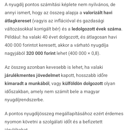
A nyugdíj pontos számítási képlete nem nyilvános, de
annyi ismert, hogy az összeg alapja a
valorizált havi
átlagkereset
(vagyis az inflációval és gazdasági
változásokkal korrigált bér) és a
ledolgozott évek száma
.
Például: ha valaki 40 évet dolgozott, és átlagosan havi
400 000 forintot keresett, akkor a várható nyugdíja
nagyjából
320 000 forint
lehet (400 000 × 0,8).
Az összeg azonban kevesebb is lehet, ha valaki
járulékmentes jövedelmet
kapott, hosszabb időre
kimaradt a munkából
, vagy
külföldön dolgozott
olyan
időszakban, amely nem számít bele a magyar
nyugdíjrendszerbe.
A pontos nyugdíjösszeg megállapításához ezért érdemes
nyomon követni a szolgálati időt és a befizetett
járulékokat.