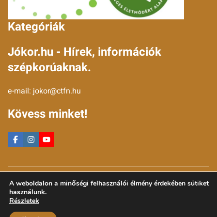
Kategóriák
Jókor.hu - Hírek, információk
szépkorúaknak.
e-mail:
jokor@ctfn.hu
Kövess minket!
Copyright © 2024 jokor.hu. Minden jog fenntartva.
A weboldalon a minőségi felhasználói élmény érdekében sütiket
Általános Szerződési Feltételek
használunk.
Adatkezelési Nyilatkozat
Részletek
Moderálási elvek