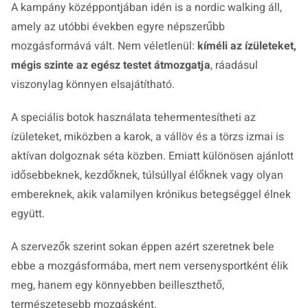
A kampány középpontjában idén is a nordic walking áll,
amely az utóbbi években egyre népszerűbb
mozgásformává vált. Nem véletlenül:
kíméli az ízületeket,
mégis szinte az egész testet átmozgatja
, ráadásul
viszonylag könnyen elsajátítható.
A speciális botok használata tehermentesítheti az
ízületeket, miközben a karok, a vállöv és a törzs izmai is
aktívan dolgoznak séta közben. Emiatt különösen ajánlott
idősebbeknek, kezdőknek, túlsúllyal élőknek vagy olyan
embereknek, akik valamilyen krónikus betegséggel élnek
együtt.
A szervezők szerint sokan éppen azért szeretnek bele
ebbe a mozgásformába, mert nem versenysportként élik
meg, hanem egy könnyebben beilleszthető,
természetesebb mozgásként.