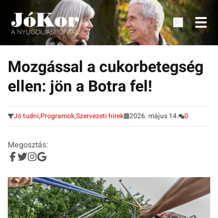
Tudnivalók, érdekességek idősek számára.
Tovább
a
Mozgással a cukorbetegség
tartalomra
ellen: jön a Botra fel!
Jó tudni
,
Programok
,
Szervezeti hírek
2026. május 14.
0
Megosztás: