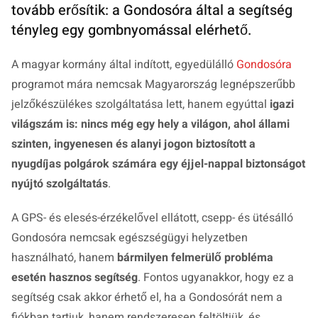
tovább erősítik: a Gondosóra által a segítség
tényleg egy gombnyomással elérhető.
A magyar kormány által indított, egyedülálló
Gondosóra
programot mára nemcsak Magyarország legnépszerűbb
jelzőkészülékes szolgáltatása lett, hanem egyúttal
igazi
világszám is: nincs még egy hely a világon, ahol állami
szinten, ingyenesen és alanyi jogon biztosított a
nyugdíjas polgárok számára egy éjjel-nappal biztonságot
nyújtó szolgáltatás
.
A GPS- és elesés-érzékelővel ellátott, csepp- és ütésálló
Gondosóra nemcsak egészségügyi helyzetben
használható, hanem
bármilyen felmerülő probléma
esetén hasznos segítség
. Fontos ugyanakkor, hogy ez a
segítség csak akkor érhető el, ha a Gondosórát nem a
fiókban tartjuk, hanem rendszeresen feltöltjük, és