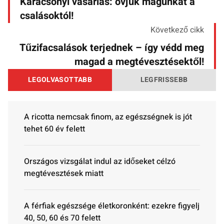
Karácsonyi vásárlás: óvjuk magunkat a
csalásoktól!
Következő cikk
Tűzifacsalások terjednek – így védd meg
magad a megtévesztésektől!
LEGOLVASOTTABB
LEGFRISSEBB
A ricotta nemcsak finom, az egészségnek is jót
tehet 60 év felett
Országos vizsgálat indul az időseket célzó
megtévesztések miatt
A férfiak egészsége életkoronként: ezekre figyelj
40, 50, 60 és 70 felett