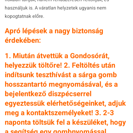
használjuk is. A váratlan helyzetek ugyanis nem
kopogtatnak előre.
Apró lépések a nagy biztonság
érdekében:
1. Miután átvettük a Gondosórát,
helyezzük töltőre! 2. Feltöltés után
indítsunk teszthívást a sárga gomb
hosszantartó megnyomásával, és a
bejelentkező diszpécserrel
egyeztessük elérhetőségeinket, adjuk
meg a kontaktszemélyeket! 3. 2-3
naponta töltsük fel a készüléket, hogy
a segítség egy gombnyomással