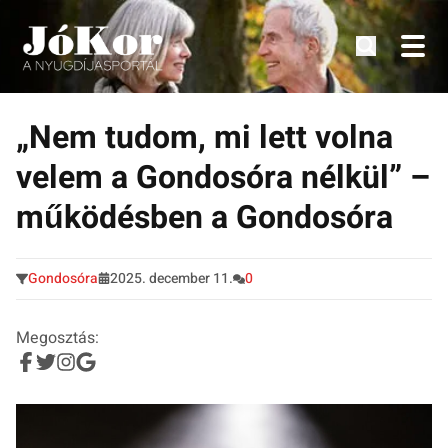
Tudnivalók, érdekességek idősek számára.
Tovább
a
„Nem tudom, mi lett volna
tartalomra
velem a Gondosóra nélkül” –
működésben a Gondosóra
Gondosóra
2025. december 11.
0
Megosztás: