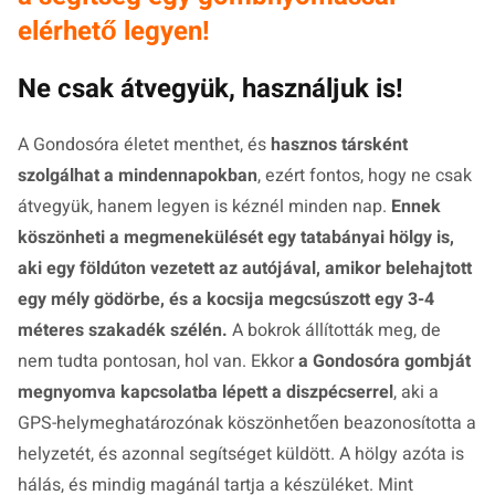
elérhető legyen!
Ne csak átvegyük, használjuk is!
A Gondosóra életet menthet, és
hasznos társként
szolgálhat a mindennapokban
, ezért fontos, hogy ne csak
átvegyük, hanem legyen is kéznél minden nap.
Ennek
köszönheti a megmenekülését egy tatabányai hölgy is,
aki egy földúton vezetett az autójával, amikor belehajtott
egy mély gödörbe, és a kocsija megcsúszott egy 3-4
méteres szakadék szélén.
A bokrok állították meg, de
nem tudta pontosan, hol van. Ekkor
a Gondosóra gombját
megnyomva kapcsolatba lépett a diszpécserrel
, aki a
GPS-helymeghatározónak köszönhetően beazonosította a
helyzetét, és azonnal segítséget küldött. A hölgy azóta is
hálás, és mindig magánál tartja a készüléket. Mint