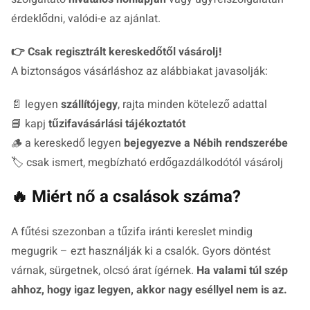
érdeklődni, valódi-e az ajánlat.
👉 Csak regisztrált kereskedőtől vásárolj!
A biztonságos vásárláshoz az alábbiakat javasolják:
📄 legyen
szállítójegy
, rajta minden kötelező adattal
📘 kapj
tűzifavásárlási tájékoztatót
🪵 a kereskedő legyen
bejegyezve a Nébih rendszerébe
🏷️ csak ismert, megbízható erdőgazdálkodótól vásárolj
🔥 Miért nő a csalások száma?
A fűtési szezonban a tűzifa iránti kereslet mindig
megugrik – ezt használják ki a csalók. Gyors döntést
várnak, sürgetnek, olcsó árat ígérnek.
Ha valami túl szép
ahhoz, hogy igaz legyen, akkor nagy eséllyel nem is az.