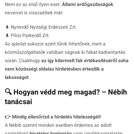
Nem ez az első ilyen eset.
Állami erdőgazdaságok
neveivel is visszaéltek már:
🌲 Nyírerdő Nyírségi Erdészeti Zrt.
🌲 Pilisi Parkerdő Zrt.
Az ajánlat sokszor azért tűnik hihetőnek, mert a
közműszolgáltatók valóban vágnak ki fákat karbantartás
során. Csakhogy
az így kitermelt fák értékesítéséről soha
nem közösségi oldalas hirdetésben értesítik a
lakosságot
.
🔍 Hogyan védd meg magad? – Nébih
tanácsai
👉 Mindig ellenőrizd a hirdetés hitelességét!
A Nébih szerint minden esetben érdemes az adott
szolgáltató
hivatalos honlapján
vagy ügyfélszolgálatán