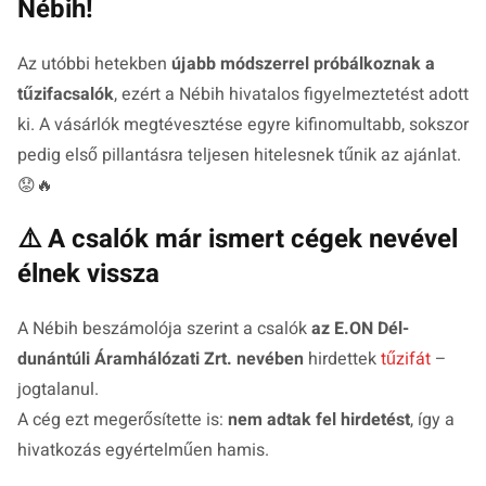
Nébih!
Az utóbbi hetekben
újabb módszerrel próbálkoznak a
tűzifacsalók
, ezért a Nébih hivatalos figyelmeztetést adott
ki. A vásárlók megtévesztése egyre kifinomultabb, sokszor
pedig első pillantásra teljesen hitelesnek tűnik az ajánlat.
😟🔥
⚠️ A csalók már ismert cégek nevével
élnek vissza
A Nébih beszámolója szerint a csalók
az E.ON Dél-
dunántúli Áramhálózati Zrt. nevében
hirdettek
tűzifát
–
jogtalanul.
A cég ezt megerősítette is:
nem adtak fel hirdetést
, így a
hivatkozás egyértelműen hamis.