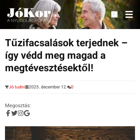
Tudnivalók, érdekességek idősek számára.
Tovább
a
Tűzifacsalások terjednek –
tartalomra
így védd meg magad a
megtévesztésektől!
Jó tudni
2025. december 12.
0
Megosztás: