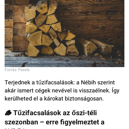
Forrás: Pexels
Terjednek a tűzifacsalások: a Nébih szerint
akár ismert cégek nevével is visszaélnek. Így
kerülheted el a károkat biztonságosan.
🪵 Tűzifacsalások az őszi-téli
szezonban – erre figyelmeztet a