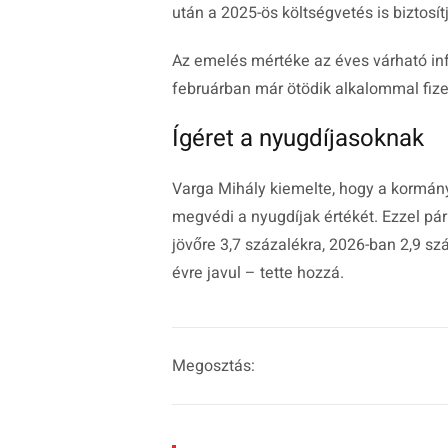
után a 2025-ös költségvetés is biztosít
Az emelés mértéke az éves várható inf
februárban már ötödik alkalommal fizet
Ígéret a nyugdíjasoknak
Varga Mihály kiemelte, hogy a kormány 
megvédi a nyugdíjak értékét. Ezzel pá
jövőre 3,7 százalékra, 2026-ban 2,9 s
évre javul – tette hozzá.
Megosztás: