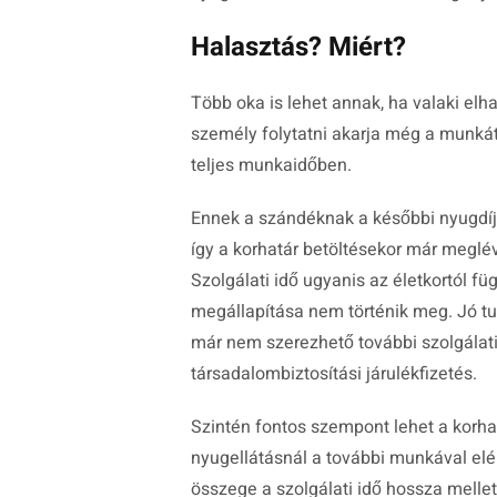
Halasztás? Miért?
Több oka is lehet annak, ha valaki elha
személy folytatni akarja még a munkát,
teljes munkaidőben.
Ennek a szándéknak a későbbi nyugdíj
így a korhatár betöltésekor már meglévő
Szolgálati idő ugyanis az életkortól f
megállapítása nem történik meg. Jó t
már nem szerezhető további szolgálati
társadalombiztosítási járulékfizetés.
Szintén fontos szempont lehet a korhat
nyugellátásnál a további munkával elé
összege a szolgálati idő hossza mellet