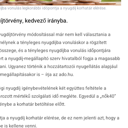
jba vonulás legkorábbi időpontja a nyugdíj korhatár elérése.
íjtörvény, kedvező irányba.
 nyugdíjtörvény módosítással már nem kell választania a
mélynek a tényleges nyugdíjba vonuláskor a rögzített
összege, és a tényleges nyugdíjba vonulás időpontjára
rt a nyugdíj-megállapító szerv hivatalból fogja a magasabb
ani. Ugyanez történik a hozzátartozói nyugellátás alapjául
egállapításakor is – írja az ado.hu.
i nyugdíj igénybevételének két együttes feltétele a
rozott mértékű szolgálati idő megléte. Egyedül a „nők40”
ybe a korhatár betöltése előtt.
ja a nyugdíj korhatár elérése, de ez nem jelenti azt, hogy a
e is kellene venni.