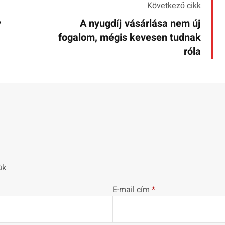
Következő cikk
v
A nyugdíj vásárlása nem új
fogalom, mégis kevesen tudnak
róla
ük
E-mail cím
*