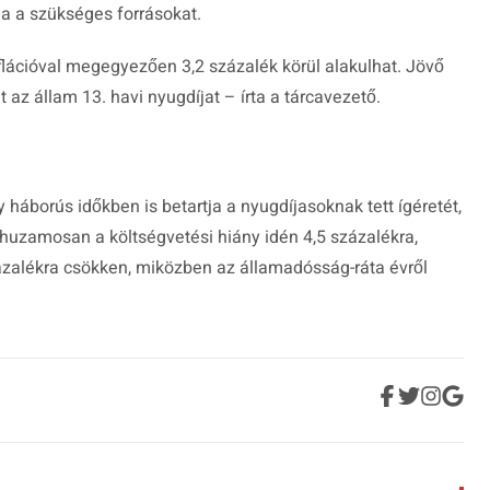
ja a szükséges forrásokat.
lációval megegyezően 3,2 százalék körül alakulhat. Jövő
 az állam 13. havi nyugdíjat – írta a tárcavezető.
háborús időkben is betartja a nyugdíjasoknak tett ígéretét,
rhuzamosan a költségvetési hiány idén 4,5 százalékra,
zázalékra csökken, miközben az államadósság-ráta évről