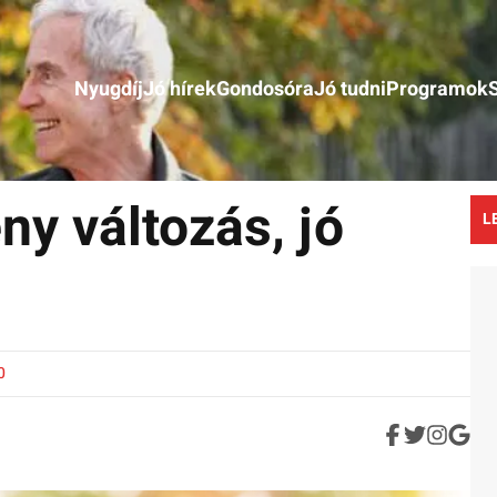
Nyugdíj
Jó hírek
Gondosóra
Jó tudni
Programok
ny változás, jó
L
0