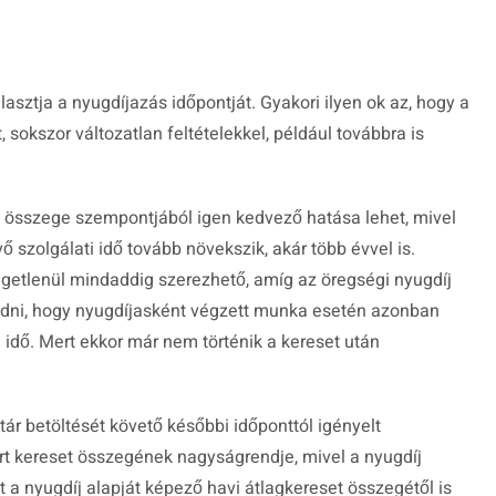
lasztja a nyugdíjazás időpontját. Gyakori ilyen ok az, hogy a
 sokszor változatlan feltételekkel, például továbbra is
 összege szempontjából igen kedvező hatása lehet, mivel
 szolgálati idő tovább növekszik, akár több évvel is.
üggetlenül mindaddig szerezhető, amíg az öregségi nyugdíj
udni, hogy nyugdíjasként végzett munka esetén azonban
 idő. Mert ekkor már nem történik a kereset után
ár betöltését követő későbbi időponttól igényelt
rt kereset összegének nagyságrendje, mivel a nyugdíj
t a nyugdíj alapját képező havi átlagkereset összegétől is