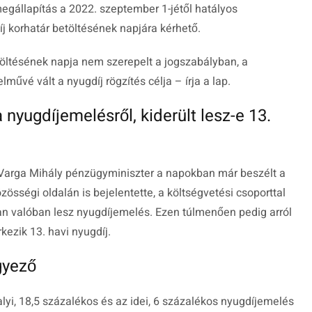
megállapítás a 2022. szeptember 1-jétől hatályos
j korhatár betöltésének napjára kérhető.
töltésének napja nem szerepelt a jogszabályban, a
űvé vált a nyugdíj rögzítés célja – írja a lap.
a nyugdíjemelésről, kiderült lesz-e 13.
 Varga Mihály pénzügyminiszter a napokban már beszélt a
zösségi oldalán is bejelentette, a költségvetési csoporttal
an valóban lesz nyugdíjemelés. Ezen túlmenően pedig arról
kezik 13. havi nyugdíj.
egyező
lyi, 18,5 százalékos és az idei, 6 százalékos nyugdíjemelés