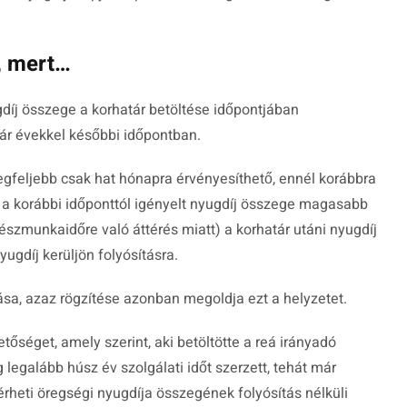
ó, mert…
díj összege a korhatár betöltése időpontjában
akár évekkel későbbi időpontban.
egfeljebb csak hat hónapra érvényesíthető, ennél korábbra
 a korábbi időponttól igényelt nyugdíj összege magasabb
észmunkaidőre való áttérés miatt) a korhatár utáni nyugdíj
gdíj kerüljön folyósításra.
tása, azaz rögzítése azonban megoldja ezt a helyzetet.
tőséget, amely szerint, aki betöltötte a reá irányadó
g legalább húsz év szolgálati időt szerzett, tehát már
kérheti öregségi nyugdíja összegének folyósítás nélküli