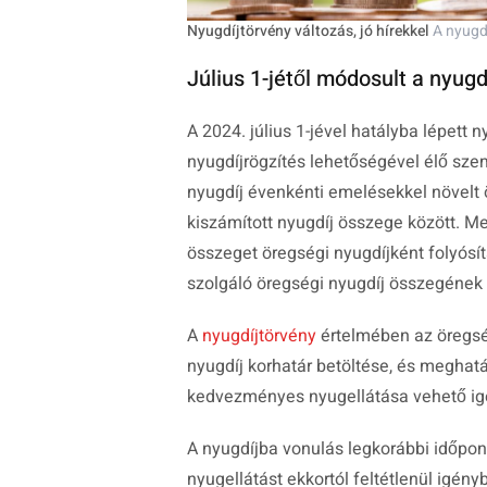
Nyugdíjtörvény változás, jó hírekkel
A nyugdí
Július 1-jétől módosult a nyugd
A 2024. július 1-jével hatályba lépett
nyugdíjrögzítés lehetőségével élő sze
nyugdíj évenkénti emelésekkel növelt 
kiszámított nyugdíj összege között. Me
összeget öregségi nyugdíjként folyósít
szolgáló öregségi nyugdíj összegének m
A
nyugdíjtörvény
értelmében az öregség
nyugdíj korhatár betöltése, és meghatá
kedvezményes nyugellátása vehető igén
A nyugdíjba vonulás legkorábbi időpont
nyugellátást ekkortól feltétlenül igényb