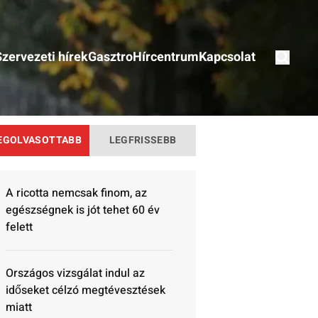
Szervezeti hírek
Gasztro
Hírcentrum
Kapcsolat
EGOLVASOTTABB
LEGFRISSEBB
A ricotta nemcsak finom, az
egészségnek is jót tehet 60 év
felett
Országos vizsgálat indul az
időseket célzó megtévesztések
miatt