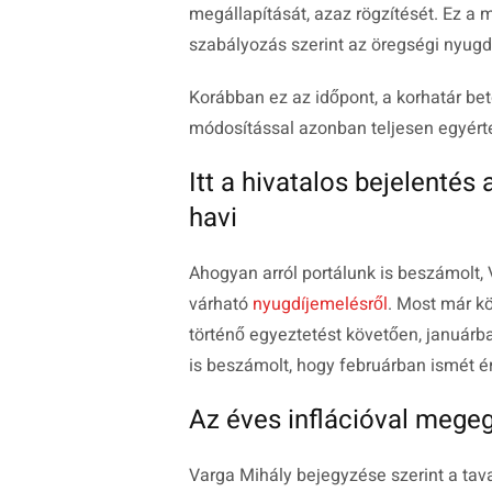
megállapítását, azaz rögzítését. Ez a 
szabályozás szerint az öregségi nyugdí
Korábban ez az időpont, a korhatár be
módosítással azonban teljesen egyértelm
Itt a hivatalos bejelentés 
havi
Ahogyan arról portálunk is beszámolt,
várható
nyugdíjemelésről
. Most már kö
történő egyeztetést követően, januárb
is beszámolt, hogy februárban ismét ér
Az éves inflációval meg
Varga Mihály bejegyzése szerint a tava