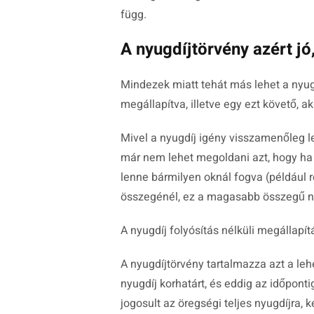
függ.
A nyugdíjtörvény azért j
Mindezek miatt tehát más lehet a nyug
megállapítva, illetve egy ezt követő, 
Mivel a nyugdíj igény visszamenőleg l
már nem lehet megoldani azt, hogy ha
lenne bármilyen oknál fogva (például r
összegénél, ez a magasabb összegű nyu
A nyugdíj folyósítás nélküli megállapí
A nyugdíjtörvény tartalmazza azt a lehe
nyugdíj korhatárt, és eddig az időponti
jogosult az öregségi teljes nyugdíjra, 