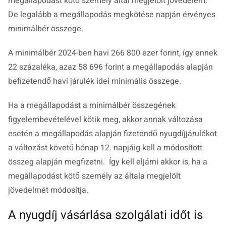
megállapodást kötő személy által megjelölt jövedelem.
De legalább a megállapodás megkötése napján érvényes
minimálbér összege.
A minimálbér 2024-ben havi 266 800 ezer forint, így ennek
22 százaléka, azaz 58 696 forint a megállapodás alapján
befizetendő havi járulék idei minimális összege.
Ha a megállapodást a minimálbér összegének
figyelembevételével kötik meg, akkor annak változása
esetén a megállapodás alapján fizetendő nyugdíjjárulékot
a változást követő hónap 12. napjáig kell a módosított
összeg alapján megfizetni. Így kell eljárni akkor is, ha a
megállapodást kötő személy az általa megjelölt
jövedelmét módosítja.
A nyugdíj vásárlása szolgálati időt is