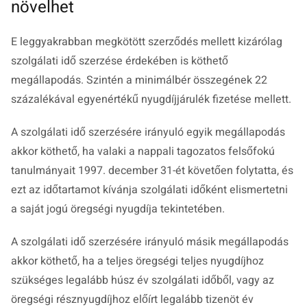
növelhet
E leggyakrabban megkötött szerződés mellett kizárólag
szolgálati idő szerzése érdekében is köthető
megállapodás. Szintén a minimálbér összegének 22
százalékával egyenértékű nyugdíjjárulék fizetése mellett.
A szolgálati idő szerzésére irányuló egyik megállapodás
akkor köthető, ha valaki a nappali tagozatos felsőfokú
tanulmányait 1997. december 31-ét követően folytatta, és
ezt az időtartamot kívánja szolgálati időként elismertetni
a saját jogú öregségi nyugdíja tekintetében.
A szolgálati idő szerzésére irányuló másik megállapodás
akkor köthető, ha a teljes öregségi teljes nyugdíjhoz
szükséges legalább húsz év szolgálati időből, vagy az
öregségi résznyugdíjhoz előírt legalább tizenöt év