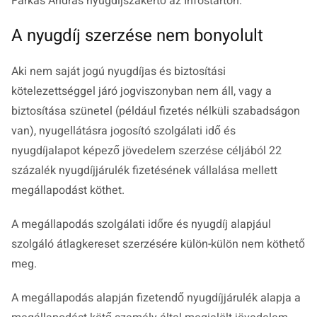
Farkas András nyugdíjszakértő az Infostarton.
A nyugdíj szerzése nem bonyolult
Aki nem saját jogú nyugdíjas és biztosítási
kötelezettséggel járó jogviszonyban nem áll, vagy a
biztosítása szünetel (például fizetés nélküli szabadságon
van), nyugellátásra jogosító szolgálati idő és
nyugdíjalapot képező jövedelem szerzése céljából 22
százalék nyugdíjjárulék fizetésének vállalása mellett
megállapodást köthet.
A megállapodás szolgálati időre és nyugdíj alapjául
szolgáló átlagkereset szerzésére külön-külön nem köthető
meg.
A megállapodás alapján fizetendő nyugdíjjárulék alapja a