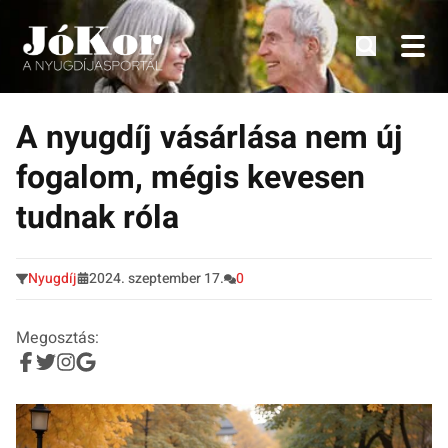
Tudnivalók, érdekességek idősek számára.
Tovább
a
A nyugdíj vásárlása nem új
tartalomra
fogalom, mégis kevesen
tudnak róla
Nyugdíj
2024. szeptember 17.
0
Megosztás: