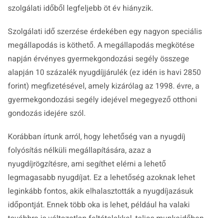
szolgálati időből legfeljebb öt év hiányzik.
Szolgálati idő szerzése érdekében egy nagyon speciális
megállapodás is köthető. A megállapodás megkötése
napján érvényes gyermekgondozási segély összege
alapján 10 százalék nyugdíjjárulék (ez idén is havi 2850
forint) megfizetésével, amely kizárólag az 1998. évre, a
gyermekgondozási segély idejével megegyező otthoni
gondozás idejére szól.
Korábban írtunk arról, hogy lehetőség van a nyugdíj
folyósítás nélküli megállapítására, azaz a
nyugdíjrögzítésre, ami segíthet elérni a lehető
legmagasabb nyugdíjat. Ez a lehetőség azoknak lehet
leginkább fontos, akik elhalasztották a nyugdíjazásuk
időpontját. Ennek több oka is lehet, például ha valaki