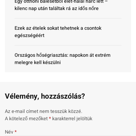
Egy otthoni balesetből élet-halál harc lett –
kilenc nap után találtak rá az idős nőre
Ezek az ételek sokat tehetnek a csontok
egészségéért
Országos hőségriasztás: napokon át extrém
melegre kell készülni
Vélemény, hozzászólás?
Az e-mail címet nem tesszük közzé.
A kötelező mezőket
*
karakterrel jelöltük
Név
*