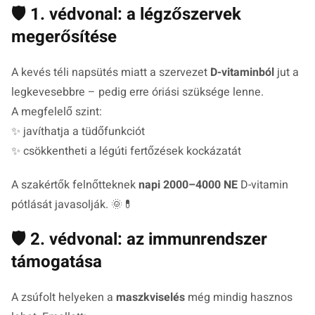
🛡️ 1. védvonal: a légzőszervek
megerősítése
A kevés téli napsütés miatt a szervezet
D-vitaminból
jut a
legkevesebbre – pedig erre óriási szüksége lenne.
A megfelelő szint:
✨ javíthatja a tüdőfunkciót
✨ csökkentheti a légúti fertőzések kockázatát
A szakértők felnőtteknek
napi 2000–4000 NE
D-vitamin
pótlását javasolják. 🌞💊
🛡️ 2. védvonal: az immunrendszer
támogatása
A zsúfolt helyeken a
maszkviselés
még mindig hasznos