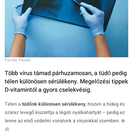
Forrás: Pexels
Több vírus támad párhuzamosan, a tüdő pedig
télen különösen sérülékeny. Megelőzési tippek
D-vitamintól a gyors cselekvésig.
Télen a
tüdőnk különösen sérülékeny
, hiszen a hideg és
száraz levegő kiszárítja a légúti nyálkahártyát – pedig ez
lenne az első védelmi vonalunk a vírusokkal szemben. ❄️
🫁