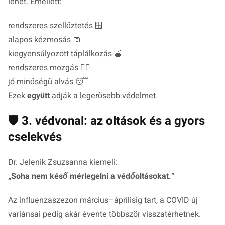
lehet. Emellett:
rendszeres szellőztetés 🪟
alapos kézmosás 🧼
kiegyensúlyozott táplálkozás 🍎
rendszeres mozgás 🏃‍♂️
jó minőségű alvás 😴
Ezek
együtt
adják a legerősebb védelmet.
🛡️ 3. védvonal: az oltások és a gyors
cselekvés
Dr. Jelenik Zsuzsanna kiemeli:
„
Soha nem késő mérlegelni a védőoltásokat.
”
Az influenzaszezon március–áprilisig tart, a COVID új
variánsai pedig akár évente többször visszatérhetnek.