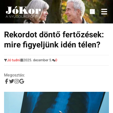
Tudnivalók, érdekességek idősek számára.
Tovább
a
Rekordot döntő fertőzések:
tartalomra
mire figyeljünk idén télen?
Jó tudni
2025. december 5.
0
Megosztás: