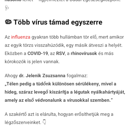
🩺
🦠 Több vírus támad egyszerre
Az
influenza
gyakran több hullámban tör elő, mert amikor
az egyik törzs visszahúzódik, egy másik átveszi a helyét.
Eközben a
COVID-19
, az
RSV
, a
rhinovírusok
és más
kórokozók is jelen vannak.
Ahogy
dr. Jelenik Zsuzsanna
fogalmaz:
„
Télen pedig a tüdőnk különösen sérülékeny, mivel a
hideg, száraz levegő kiszárítja a légutak nyálkahártyáját,
amely az első védvonalunk a vírusokkal szemben.
”
A szakértő azt is elárulta, hogyan erősíthetjük meg a
légzőszerveinket. 👇