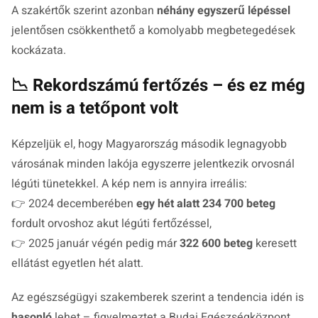
A szakértők szerint azonban
néhány egyszerű lépéssel
jelentősen csökkenthető a komolyabb megbetegedések
kockázata.
📉 Rekordszámú fertőzés – és ez még
nem is a tetőpont volt
Képzeljük el, hogy Magyarország második legnagyobb
városának minden lakója egyszerre jelentkezik orvosnál
légúti tünetekkel. A kép nem is annyira irreális:
👉 2024 decemberében
egy hét alatt 234 700 beteg
fordult orvoshoz akut légúti fertőzéssel,
👉 2025 január végén pedig már
322 600 beteg
keresett
ellátást egyetlen hét alatt.
Az egészségügyi szakemberek szerint a tendencia idén is
hasonló
lehet – figyelmeztet a Budai Egészségközpont.