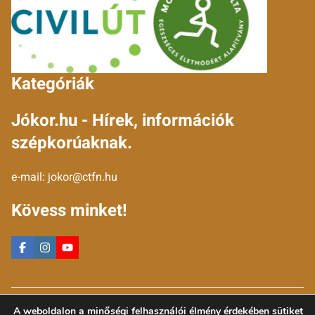
Kategóriák
Jókor.hu - Hírek, információk
szépkorúaknak.
e-mail:
jokor@ctfn.hu
Kövess minket!
Copyright © 2024 jokor.hu. Minden jog fenntartva.
A weboldalon a minőségi felhasználói élmény érdekében sütiket