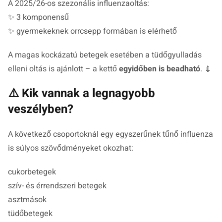
A 2025/26-os szezonális influenzaoltás:
✨ 3 komponensű
✨ gyermekeknek orrcsepp formában is elérhető
A magas kockázatú betegek esetében a tüdőgyulladás
elleni oltás is ajánlott – a kettő
egyidőben is beadható
. 💉
⚠️ Kik vannak a legnagyobb
veszélyben?
A következő csoportoknál egy egyszerűnek tűnő influenza
is súlyos szövődményeket okozhat:
cukorbetegek
szív- és érrendszeri betegek
asztmások
tüdőbetegek