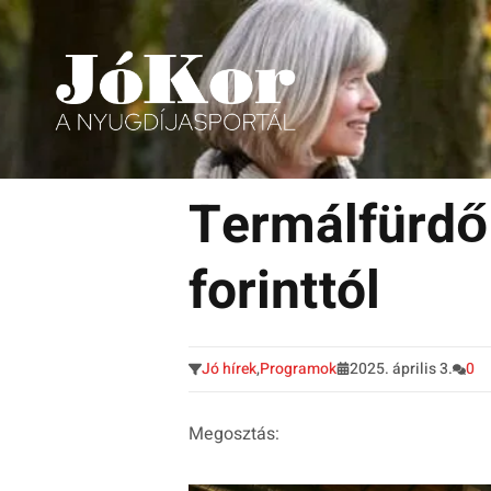
Tudnivalók, érdekességek idősek számára.
Tovább
a
Termálfürdő
tartalomra
forinttól
Jó hírek
,
Programok
2025. április 3.
0
Megosztás: