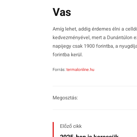
Vas
Amíg lehet, addig érdemes élni a cell
kedvezményével, mert a Dunántúlon ez
napijegy csak 1900 forintba, a nyugdíj
forintba kerül.
Forrás:
termalonline.hu
Megosztás:
Előző cikk