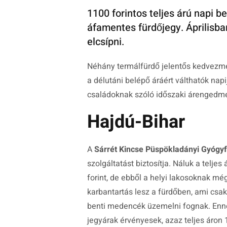
1100 forintos teljes árú napi b
áfamentes fürdőjegy. Áprilisba
elcsípni.
Néhány termálfürdő jelentős kedvezmé
a délutáni belépő áráért válthatók nap
családoknak szóló időszaki árengedmény
Hajdú-Bihar
A
Sárrét Kincse Püspökladányi Gyógy
szolgáltatást biztosítja. Náluk a telje
forint, de ebből a helyi lakosoknak még
karbantartás lesz a fürdőben, ami csa
benti medencék üzemelni fognak. Enne
jegyárak érvényesek, azaz teljes áron 