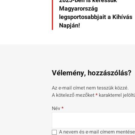
2025-ben is keressük
Magyarország
legsportosabbjait a Kihívás
Napján!
Vélemény, hozzászólás?
Az e-mail címet nem tesszük közzé.
A kötelező mezőket
*
karakterrel jelölt
Név
*
A nevem és e-mail címem mentése