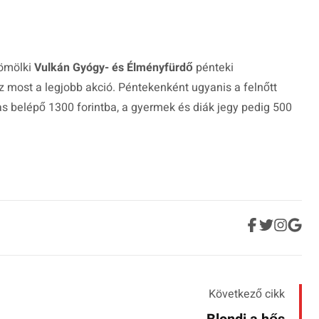
dömölki
Vulkán Gyógy- és Élményfürdő
pénteki
 most a legjobb akció. Péntekenként ugyanis a felnőtt
as belépő 1300 forintba, a gyermek és diák jegy pedig 500
Következő cikk