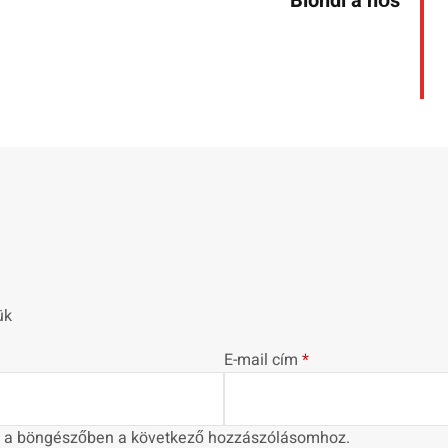
Blondi a hős
ük
E-mail cím
*
 a böngészőben a következő hozzászólásomhoz.