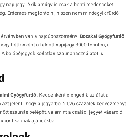
egy napijegy. Akik amúgy is csak a benti medencéket
ség. Érdemes megfontolni, hiszen nem mindegyik fürdő
s érvényben van a hajdúböszörményi
Bocskai Gyógyfürdő
, hogy hétfőnként a felnőtt napijegy 3000 forintba, a
. A belépőjegyek korlátlan szaunahasználatot is
d
almi Gyógyfürdő.
Keddenként elengedik az áfát a
 azt jelenti, hogy a jegyárból 21,26 százalék kedvezményt
elnőtt szaunás belépőt, valamint a családi jegyet vásároló
kupont kapnak ajándékba.