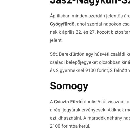
Jász-Nagykun-S
Áprilisban minden szerdán jelentős á
Gyógyfürdő,
ahol szerdai napokon csak
nekik április 22. és 27. között biztosí
jelent.
Sőt, Berekfürdőn egy húsvéti családi ke
családi belépőjegyeket olcsóbban kínál
és 2 gyermeknél 9100 forint, 2 felnőttn
Somogy
A
Csiszta Fürdő
április 5-től visszaáll
a régi jegyárak érvényesek. Akiknek me
ezt kihasználni. A maradék néhány nap
2100 forintba kerül.