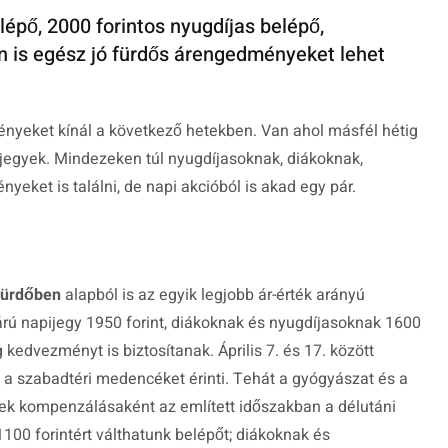
elépő, 2000 forintos nyugdíjas belépő,
n is egész jó fürdős árengedményeket lehet
nyeket kínál a következő hetekben. Van ahol másfél hétig
ijegyek. Mindezeken túl nyugdíjasoknak, diákoknak,
eket is találni, de napi akcióból is akad egy pár.
fürdőben
alapból is az egyik legjobb ár-érték arányú
s árú napijegy 1950 forint, diákoknak és nyugdíjasoknak 1600
 kedvezményt is biztosítanak. Április 7. és 17. között
k a szabadtéri medencéket érinti. Tehát a gyógyászat és a
k kompenzálásaként az említett időszakban a délutáni
1100 forintért válthatunk belépőt; diákoknak és