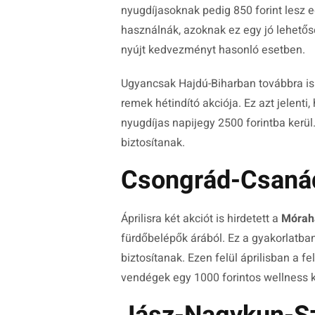
nyugdíjasoknak pedig 850 forint lesz 
használnák, azoknak ez egy jó lehető
nyújt kedvezményt hasonló esetben.
Ugyancsak Hajdú-Biharban továbbra i
remek hétindító akciója. Ez azt jelenti
nyugdíjas napijegy 2500 forintba kerül
biztosítanak.
Csongrád-Csaná
Áprilisra két akciót is hirdetett a
Mórah
fürdőbelépők árából. Ez a gyakorlatban
biztosítanak. Ezen felül áprilisban a f
vendégek egy 1000 forintos wellness 