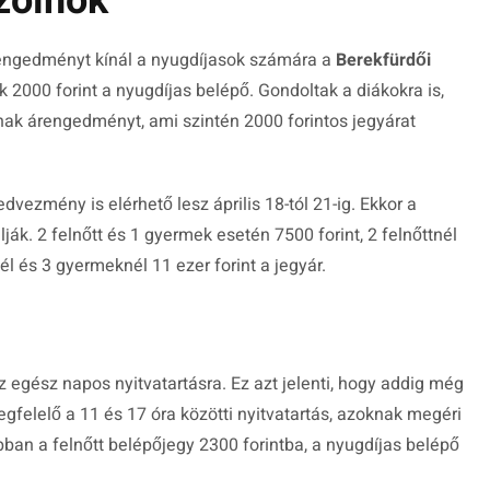
zolnok
rengedményt kínál a nyugdíjasok számára a
Berekfürdői
 2000 forint a nyugdíjas belépő. Gondoltak a diákokra is,
tanak árengedményt, ami szintén 2000 forintos jegyárat
dvezmény is elérhető lesz április 18-tól 21-ig. Ekkor a
ják. 2 felnőtt és 1 gyermek esetén 7500 forint, 2 felnőttnél
él és 3 gyermeknél 11 ezer forint a jegyár.
 az egész napos nyitvatartásra. Ez azt jelenti, hogy addig még
gfelelő a 11 és 17 óra közötti nyitvatartás, azoknak megéri
ban a felnőtt belépőjegy 2300 forintba, a nyugdíjas belépő