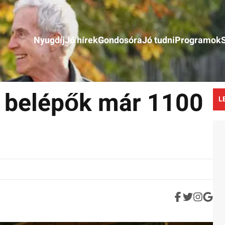
Nyugdíj
Jó hírek
Gondosóra
Jó tudni
Programok
 belépők már 1100
L