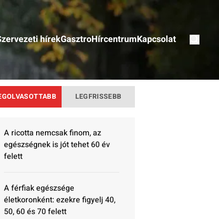
Szervezeti hírek
Gasztro
Hírcentrum
Kapcsolat
EGOLVASOTTABB
LEGFRISSEBB
A ricotta nemcsak finom, az
egészségnek is jót tehet 60 év
felett
A férfiak egészsége
életkoronként: ezekre figyelj 40,
50, 60 és 70 felett