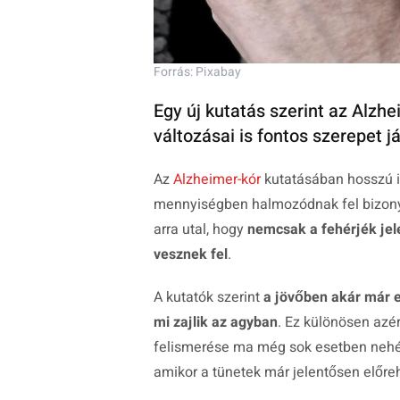
Forrás: Pixabay
Egy új kutatás szerint az Alzh
változásai is fontos szerepet j
Az
Alzheimer-kór
kutatásában hosszú i
mennyiségben halmozódnak fel bizonyo
arra utal, hogy
nemcsak a fehérjék jele
vesznek fel
.
A kutatók szerint
a jövőben akár már e
mi zajlik az agyban
. Ez különösen azér
felismerése ma még sok esetben nehézk
amikor a tünetek már jelentősen előre