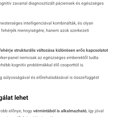
ognitív zavarral diagnosztizált páciensek és egészséges
sterséges intelligenciával kombinálták, és olyan
 fehérjék mennyiségére, hanem azok szerkezeti
ehérje strukturális változása különösen erős kapcsolatot
arker-panel nemcsak az egészséges emberektől tudta
hébb kognitív problémákkal élő csoporttól is.
ség súlyosságával és előrehaladásával is összefüggést
álat lehet
yobb előnye, hogy
vérmintából is alkalmazható
, így jóval