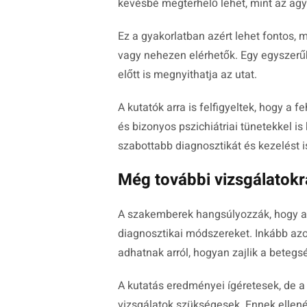
kevésbé megterhelő lehet, mint az agy-
Ez a gyakorlatban azért lehet fontos, 
vagy nehezen elérhetők. Egy egyszerű
előtt is megnyithatja az utat.
A kutatók arra is felfigyeltek, hogy a 
és bizonyos pszichiátriai tünetekkel i
szabottabb diagnosztikát és kezelést is
Még további vizsgálatokr
A szakemberek hangsúlyozzák, hogy az 
diagnosztikai módszereket. Inkább azo
adhatnak arról, hogyan zajlik a betegs
A kutatás eredményei ígéretesek, de 
vizsgálatok szükségesek. Ennek ellené