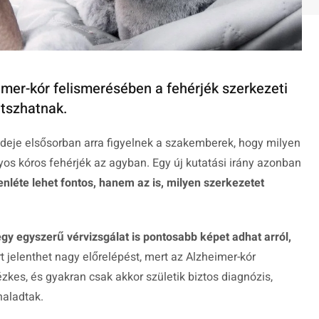
eimer-kór felismerésében a fehérjék szerkezeti
átszhatnak.
deje elsősorban arra figyelnek a szakemberek, hogy milyen
s kóros fehérjék az agyban. Egy új kutatási irány azonban
nléte lehet fontos, hanem az is, milyen szerkezetet
gy egyszerű vérvizsgálat is pontosabb képet adhat arról,
t jelenthet nagy előrelépést, mert az Alzheimer-kór
es, és gyakran csak akkor születik biztos diagnózis,
haladtak.