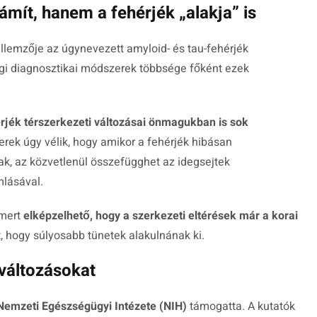
ít, hanem a fehérjék „alakja” is
ellemzője az úgynevezett amyloid- és tau-fehérjék
egi diagnosztikai módszerek többsége főként ezek
rjék térszerkezeti változásai önmagukban is sok
rek úgy vélik, hogy amikor a fehérjék hibásan
k, az közvetlenül összefügghet az idegsejtek
lásával.
 mert
elképzelhető, hogy a szerkezeti eltérések már a korai
t, hogy súlyosabb tünetek alakulnának ki.
 változásokat
Nemzeti Egészségügyi Intézete (NIH)
támogatta. A kutatók