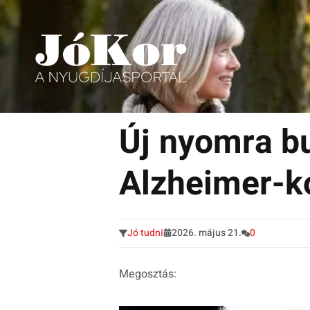
Tudnivalók, érdekességek idősek számára.
Tovább
a
Új nyomra b
tartalomra
Alzheimer-k
Jó tudni
2026. május 21.
0
Megosztás: