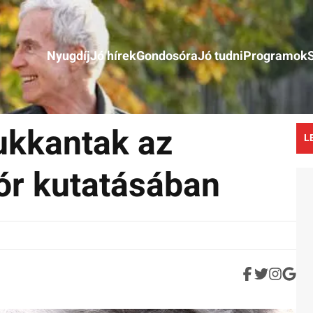
Nyugdíj
Jó hírek
Gondosóra
Jó tudni
Programok
ukkantak az
L
ór kutatásában