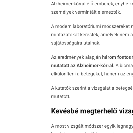
Alzheimer-kórral élő emberek, enyhe k
személyek vérmintáit elemezték.
A modern laboratóriumi módszereket me
mintázatokat kerestek, amelyek nem a
sajátosságaira utalnak.
Az eredmények alapján
három fontos f
mutatott az Alzheimer-kórral
. A biom
elkülöníteni a betegeket, hanem az eny
A kutatók szerint a vizsgálat a beteg
mutatott.
Kevésbé megterhelő vizsg
A most vizsgált módszer egyik legnag