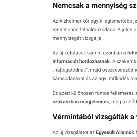
Nemcsak a mennyiség szám
Az Alzheimer-kór egyik legismertebb j
rendellenes felhalmozódása. A jelenl
mennyiségét vizsgálja.
Az új kutatások szerint azonban
a fehé
információt hordozhatnak
. A szakembe
„hajtogatódnak”, majd összecsapzódna
károsodásával és az agyi működés rom
Ez azért különösen fontos felismerés,
szakaszban megjelennek
, még azelőt
Vérmintából vizsgálták a
Az új vizsgálatot az
Egyesült Államok 