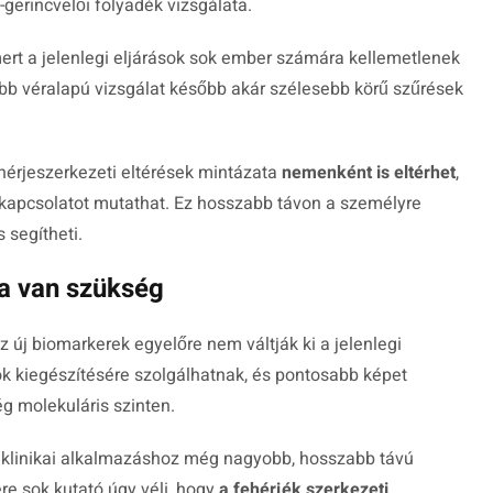
gerincvelői folyadék vizsgálata.
mert a jelenlegi eljárások sok ember számára kellemetlenek
bb véralapú vizsgálat később akár szélesebb körű szűrések
fehérjeszerkezeti eltérések mintázata
nemenként is eltérhet
,
s kapcsolatot mutathat. Ez hosszabb távon a személyre
 segítheti.
a van szükség
új biomarkerek egyelőre nem váltják ki a jelenlegi
k kiegészítésére szolgálhatnak, és pontosabb képet
ég molekuláris szinten.
a klinikai alkalmazáshoz még nagyobb, hosszabb távú
re sok kutató úgy véli, hogy
a fehérjék szerkezeti