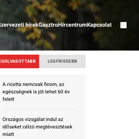
Szervezeti hírek
Gasztro
Hírcentrum
Kapcsolat
EGOLVASOTTABB
LEGFRISSEBB
A ricotta nemcsak finom, az
egészségnek is jót tehet 60 év
felett
Országos vizsgálat indul az
időseket célzó megtévesztések
miatt