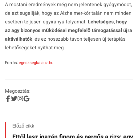
A mostani eredmények még nem jelentenek gyógymódot,
de azt sugallják, hogy az Alzheimer-kór talán nem minden
esetben teljesen egyirányú folyamat.
Lehetséges, hogy
az agy bizonyos működései megfelelő támogatással újra
aktiválhatók
, és ez hosszabb távon teljesen új terápiás
lehetőségeket nyithat meg.
Forrás:
egeszsegkalauz.hu
Megosztás:
Előző cikk
Ettől lesz igazán finom és pergős a rizs: egy