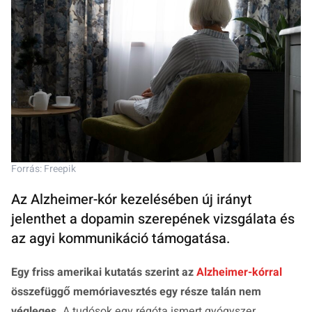
Forrás: Freepik
Az Alzheimer-kór kezelésében új irányt
jelenthet a dopamin szerepének vizsgálata és
az agyi kommunikáció támogatása.
Egy friss amerikai kutatás szerint az
Alzheimer-kórral
összefüggő memóriavesztés egy része talán nem
végleges.
A tudósok egy régóta ismert gyógyszer