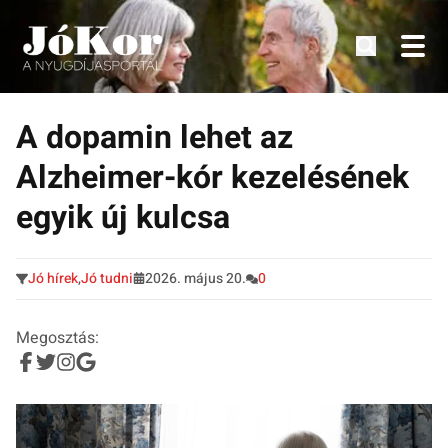
Tudnivalók, érdekességek idősek számára.
Tovább
a
A dopamin lehet az
tartalomra
Alzheimer-kór kezelésének
egyik új kulcsa
Jó hírek
,
Jó tudni
2026. május 20.
0
Megosztás: